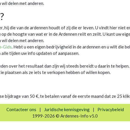
 wil delen met anderen.
?
hij die van de ardennen houdt of zij die er leven. U vindt hier niet 
 op de hoogte van wat er in de Ardennen reilt en zeilt. U kunt uw ei
 wil delen met anderen.
n-Gids
. Hebt u een eigen bedrijvigheid in de ardennen en u wilt die b
n alle tijden uw info updaten of aanpassen.
eden over het resultaat dan zijn wij steeds bereidt u daarin te helpen.
 plaatsen als ze iets te verkopen hebben of willen kopen.
kse bijdrage van 50 €, te betalen vanaf de eerste maand dat ze 25 kl
Contacteer ons
|
Juridische kennisgeving
|
Privacybeleid
1999-2026 © Ardennes-Info v5.0