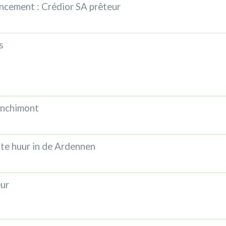
ncement : Crédior SA prêteur
s
anchimont
te huur in de Ardennen
eur