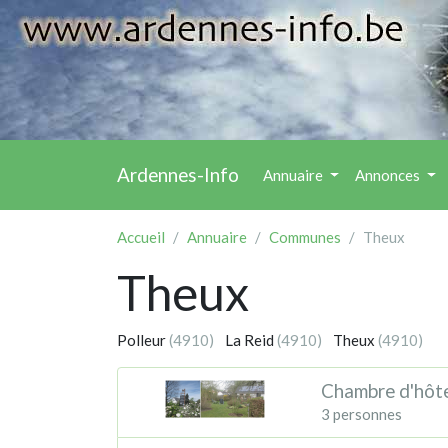
Ardennes-Info
Annuaire
Annonces
Accueil
Annuaire
Communes
Theux
Theux
Polleur
(4910)
La Reid
(4910)
Theux
(4910)
Chambre d'hôte
3 personnes