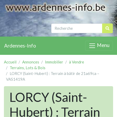
Menu
Ardennes-Info
Accueil
Annonces
Immobilier
à Vendre
Terrains, Lots & Bois
LORCY (Saint-Hubert) : Terrain à bâtir de 21a69ca –
VAS1419A
LORCY (Saint-
Hubert) : Terrain