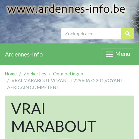
Menu
Ardennes-Info
Home
Zoekertjes
Ontmoetingen
VRAI MARABOUT VOYANT +22960672201,VOYANT
AFRICAIN COMPETENT
VRAI
MARABOUT