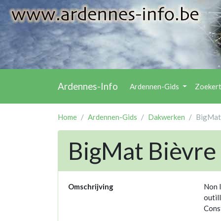
Ardennes-Info
Ardennen-Gids
Zoeker
Home
Ardennen-Gids
Dakwerken
BigMat
BigMat Bièvre
Omschrijving
Non l
outil
Const