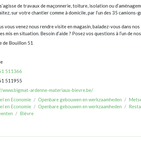
 s’agisse de travaux de maçonnerie, toiture, isolation ou d’aménageme
itez, sur votre chantier comme à domicile, par l’un des 35 camions-g
us vous venez nous rendre visite en magasin, baladez-vous dans nos 
les mis en situation. Besoin d’aide ? Posez vos questions à l’un de no
 de Bouillon 51
5
re
61 511366
61 511955
://www.bigmat-ardenne-materiaux-bievre.be/
el en Economie
Openbare gebouwen en werkzaamheden
Metse
el en Economie
Openbare gebouwen en werkzaamheden
Resta
enten
Bièvre