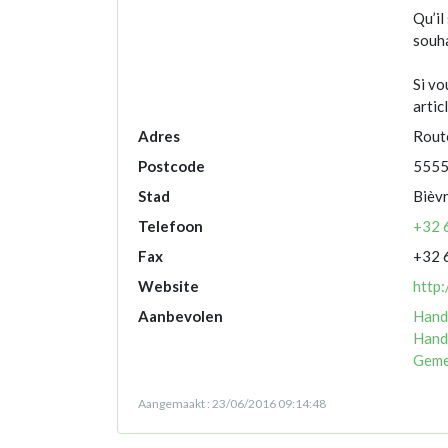
Qu’il
souha
Si vo
artic
Adres
Route
Postcode
555
Stad
Bièv
Telefoon
+32 
Fax
+32 
Website
http
Aanbevolen
Hand
Hand
Geme
Aangemaakt : 23/06/2016 09:14:48