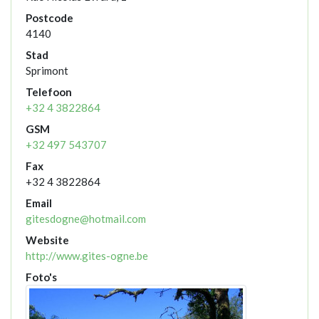
Postcode
4140
Stad
Sprimont
Telefoon
+32 4 3822864
GSM
+32 497 543707
Fax
+32 4 3822864
Email
gitesdogne@hotmail.com
Website
http://www.gites-ogne.be
Foto's