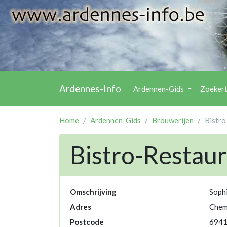
Ardennes-Info
Ardennen-Gids
Zoeker
Home
Ardennen-Gids
Brouwerijen
Bistro
Bistro-Restaur
Omschrijving
Sophi
Adres
Chemi
Postcode
694