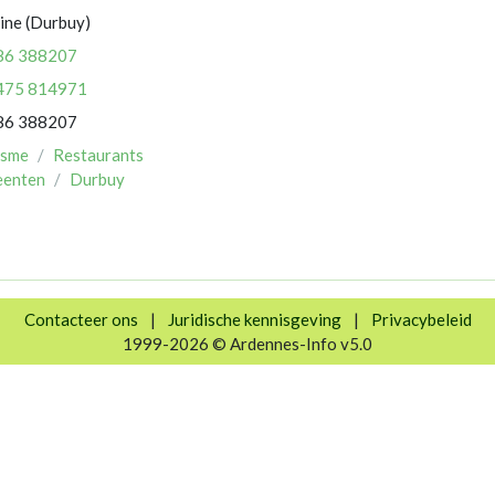
ine (Durbuy)
86 388207
475 814971
86 388207
isme
Restaurants
enten
Durbuy
Contacteer ons
|
Juridische kennisgeving
|
Privacybeleid
1999-2026 © Ardennes-Info v5.0