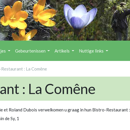
tjes
Gebeurtenissen
Artikels
Nuttige links
-Restaurant : La Comêne
ant : La Comêne
e et Roland Dubois verwelkomen u graag in hun Bistro-Restaurant 
n de Sy, 1
1