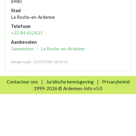
6980
Stad
La Roche-en-Ardenne
Telefoon
+32 84 412431
Aanbevolen
Gemeenten
La Roche-en-Ardenne
Aangemaakt : 13/07/2005 18:47:01
Contacteer ons
|
Juridische kennisgeving
|
Privacybeleid
1999-2026 © Ardennes-Info v5.0